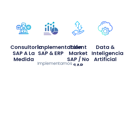
Consultoría
Implementación
Talent
Data &
SAP A La
SAP & ERP
Market
Inteligencia
Medida
SAP / No
Artificial
Implementamos
SAP
Diseñamos
y
Convertimos
soluciones
optimizamos
Conectamos
datos en
tecnológicas
soluciones
tu
información
alineadas
ERP para
organización
accionable
con los
integrar
con
mediante
procesos
áreas
consultores
analítica
reales de tu
críticas,
especializados
avanzada,
empresa
reducir
en SAP y
automatización
para
reprocesos
tecnologías
e
mejorar
y fortalecer
empresariales
inteligencia