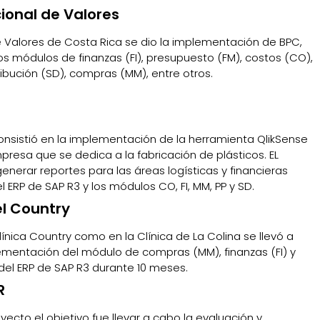
ional de Valores
e Valores de Costa Rica se dio la implementación de BPC,
s módulos de finanzas (FI), presupuesto (FM), costos (CO),
ribución (SD), compras (MM), entre otros.
e
onsistió en la implementación de la herramienta QlikSense
resa que se dedica a la fabricación de plásticos. EL
generar reportes para las áreas logísticas y financieras
 ERP de SAP R3 y los módulos CO, FI, MM, PP y SD.
el Country
línica Country como en la Clínica de La Colina se llevó a
ementación del módulo de compras (MM), finanzas (FI) y
del ERP de SAP R3 durante 10 meses.
R
yecto el objetivo fue llevar a cabo la evaluación y