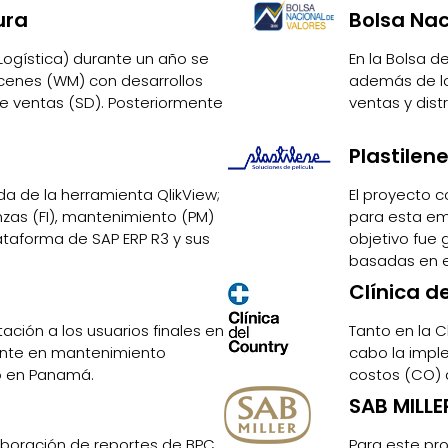
ura
Bolsa Nac
Logística) durante un año se
En la Bolsa d
cenes (WM) con desarrollos
además de lo
e ventas (SD). Posteriormente
ventas y dist
Plastilen
 de la herramienta QlikView;
El proyecto c
zas (FI), mantenimiento (PM)
para esta emp
ataforma de SAP ERP R3 y sus
objetivo fue 
basadas en el
Clínica d
ación a los usuarios finales en
Tanto en la C
ente en mantenimiento
cabo la impl
bo en Panamá.
costos (CO) 
SAB MILLE
laboración de reportes de BPC
Para este pro