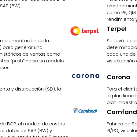
SAP (BW).
planteamient
como PP, QM, M
rendimiento y
Terpel
a implementación de la
Se llevó a ca
) para generar una
determinación
s históricos de ventas como
cada una de 
ntas “push” hacia un modelo
visualización
eses.
Corona
ta y distribucción (SD), la
Para el clien
la planificac
plan maestro
Comfand
 de BCP, el módulo de costos
Fabrica de So
 de datos de SAP (BW) y
PI/PO, vincula