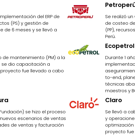
Petroper
a implementación del ERP de
Se realizó un
tos (PS) y gestión de
de costeo de
ue de 6 meses y se llevó a
(PP), recurso
Perú.
Ecopetrol
o de mantenimiento (PM) a la
Durante 1 año
 se dio capacitación a
implementació
l proyecto fue llevado a cabo
aseguramient
to-end, plane
técnicas aba
maestros y B
ura
Claro
Fundación) se hizo el proceso
Se llevó a c
 nuevos escenarios de ventas
y operacione
ades de ventas y facturación
optimización 
proyecto fue