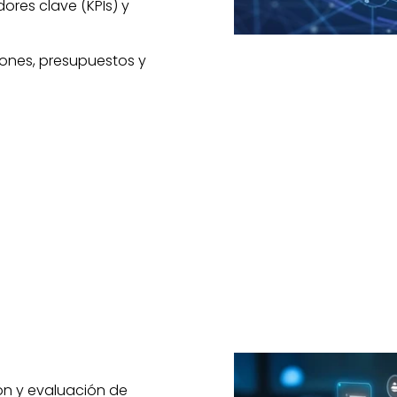
ores clave (KPIs) y
ones, presupuestos y
ón y evaluación de