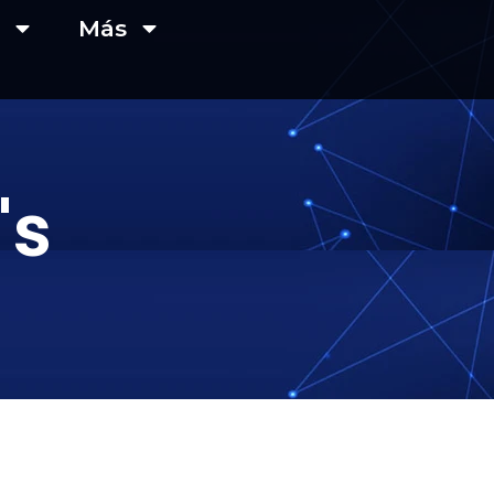
Más
's